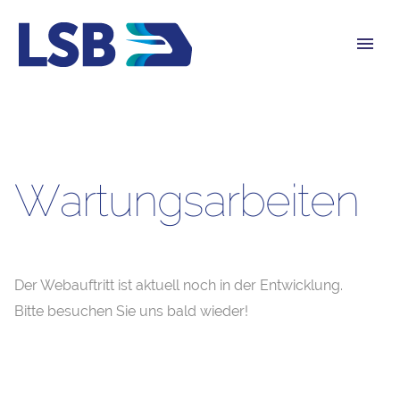
W
a
r
t
u
n
g
s
a
r
b
e
i
t
e
n
Der Webauftritt ist aktuell noch in der Entwicklung.
Bitte besuchen Sie uns bald wieder!